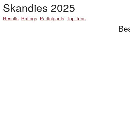
Skandies 2025
Results
Ratings
Participants
Top Tens
Bes